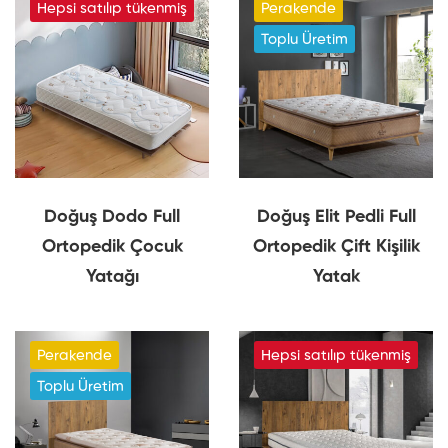
Hepsi satılıp tükenmiş
Perakende
Toplu Üretim
Doğuş Dodo Full
Doğuş Elit Pedli Full
Ortopedik Çocuk
Ortopedik Çift Kişilik
Yatağı
Yatak
Perakende
Hepsi satılıp tükenmiş
Toplu Üretim