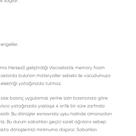
k sağlar.
engeller.
tırma Merkezi) geliştirdiği Viscoelastik memory foam
ı yataklarda bulunan materyaller sebebi ile vücudumuza
 elektriği yatağınızda tutmaz.
in size basınç uygulamak yerine sizin basıncınıza göre
sco yatağınızda yaklaşık 4 sn’lik bir süre zarfında
mesidir. Bu dönüşler esnasında uyku halinde olmanızdan
iniz. Bu durum sabahları geçici süreli ağrılara sebep
atakta dönüşlerinizi minimuma düşürür. Sabahları