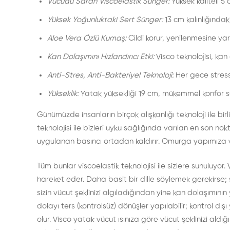
Vücudu Saran Viscoelastik Sünger:
Yüksek kaliteli 5
Yüksek Yoğunluktaki Sert Sünger:
13 cm kalınlığındak
Aloe Vera Özlü Kumaş:
Cildi korur, yenilenmesine yard
Kan Dolaşımını Hızlandırıcı Etki:
Visco teknolojisi, kan
Anti-Stres, Anti-Bakteriyel Teknoloji:
Her gece stress
Yükseklik:
Yatak yüksekliği 19 cm, mükemmel konfor s
Günümüzde insanların birçok alışkanlığı teknoloji ile b
teknolojisi ile bizleri uyku sağlığında varılan en son 
uygulanan basıncı ortadan kaldırır. Omurga yapımıza ve
Tüm bunlar viscoelastik teknolojisi ile sizlere sunuluyo
hareket eder. Daha basit bir dille söylemek gerekirse; 
sizin vücut şeklinizi algıladığından yine kan dolaşımı
dolayı ters (kontrolsüz) dönüşler yapılabilir; kontrol d
olur. Visco yatak vücut ısınıza göre vücut şeklinizi ald