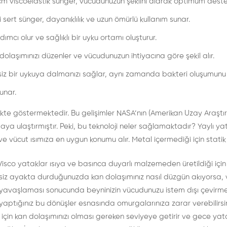
 cm viscoelastik sünger, vücudunuzun şeklini alarak optimum deste
i sert sünger, dayanıklılık ve uzun ömürlü kullanım sunar.
ımcı olur ve sağlıklı bir uyku ortamı oluşturur.
 dolaşımınızı düzenler ve vücudunuzun ihtiyacına göre şekil alır.
iz bir uykuya dalmanızı sağlar, aynı zamanda bakteri oluşumunu 
unar.
irlikte göstermektedir. Bu gelişimler NASA’nın (Amerikan Uzay Araş
noktaya ulaştırmıştır. Peki, bu teknoloji neler sağlamaktadır? Yayl
 vücut ısımıza en uygun konumu alır. Metal içermediği için statik
r. Visco yataklar ısıya ve basınca duyarlı malzemeden üretildiği iç
siz ayakta durduğunuzda kan dolaşımınız nasıl düzgün akıyorsa, vi
nın yavaşlaması sonucunda beyninizin vücudunuzu istem dışı çevir
ışı yaptığınız bu dönüşler esnasında omurgalarınıza zarar verebilirs
ığı için kan dolaşımınızı olması gereken seviyeye getirir ve gece y