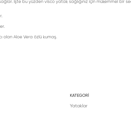
ağlar. İşte bu yüzden visco yatak sağlığınız için mükemmel bir se
r.
er.
cı olan Aloe Vera özlü kumaş.
KATEGORI
Yataklar