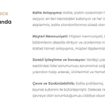
ece
Kalite Anlayışımız:
Kalite, üretim sürecimizin
seçiyor, en ileri teknolojileri kullanıyor ve
anda
ekiplerimiz, kalite standartlarımızı sürekli olar
Müşteri Memnuniyeti:
Müşteri memnuniyeti, ka
bildirimlerini dikkatle dinliyor ve ürünlerimizi 
Kaliteli hizmet anlayışımız, müşteri ilişkileri
Sürekli İyileştirme ve İnovasyon:
Yenilikçi yak
sektördeki lider konumumuzu korumamızı sağlıy
yakından takip ederek, ürünlerimizi ve hizmetle
Çevre ve Sürdürülebilirlik:
Kalite politikamız,
kaynak kullanımı ile bütünleşmiştir. Gelecek 
çevreye olan sorumluluğumuzu ciddiye alıyor