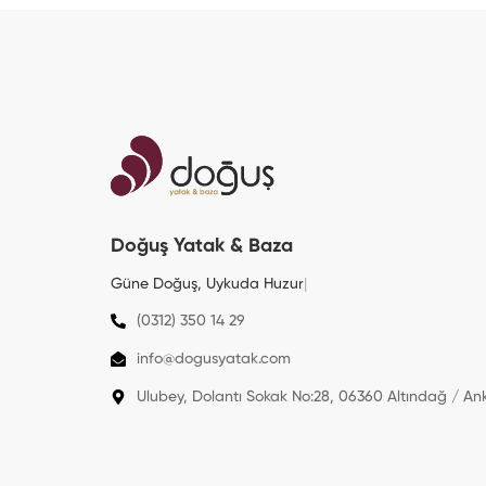
Doğuş Yatak & Baza
Güne Doğuş, Uykuda
Huzur
|
(0312) 350 14 29
info@dogusyatak.com
Ulubey, Dolantı Sokak No:28, 06360 Altındağ / An